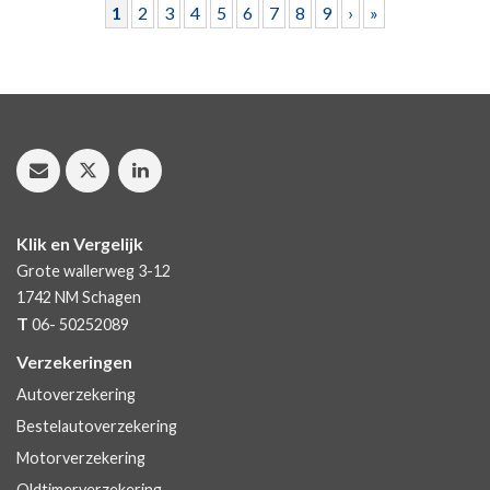
1
2
3
4
5
6
7
8
9
›
»
Klik en Vergelijk
Grote wallerweg 3-12
1742 NM
Schagen
T
06- 50252089
Verzekeringen
Autoverzekering
Bestelautoverzekering
Motorverzekering
Oldtimerverzekering