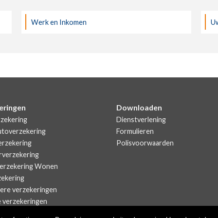
Werk en Inkomen
Uw
eringen
Downloaden
zekering
Dienstverlening
utoverzekering
Formulieren
rzekering
Polisvoorwaarden
rverzekering
erzekering Wonen
zekering
iere verzekeringen
e verzekeringen